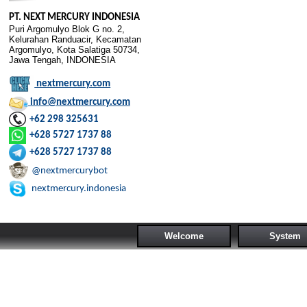
PT. NEXT MERCURY INDONESIA
Puri Argomulyo Blok G no. 2,
Kelurahan Randuacir, Kecamatan
Argomulyo, Kota Salatiga 50734,
Jawa Tengah, INDONESIA
nextmercury.com
info@nextmercury.com
+62 298 325631
+628 5727 1737 88
+628 5727 1737 88
@nextmercurybot
nextmercury.indonesia
Welcome
System