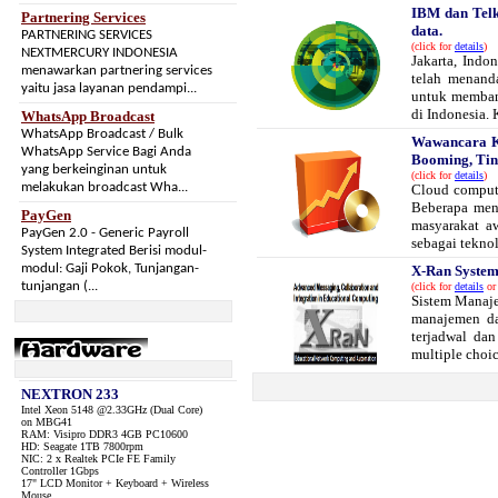
IBM dan Tel
Partnering Services
data.
PARTNERING SERVICES
(click for
details
)
NEXTMERCURY INDONESIA
Jakarta, Ind
menawarkan partnering services
telah menanda
yaitu jasa layanan pendampi...
untuk membang
di Indonesia. K
WhatsApp Broadcast
WhatsApp Broadcast / Bulk
Wawancara Kh
WhatsApp Service Bagi Anda
Booming, Ti
yang berkeinginan untuk
(click for
details
)
melakukan broadcast Wha...
Cloud computi
Beberapa meny
PayGen
masyarakat a
PayGen 2.0 - Generic Payroll
sebagai teknol
System Integrated Berisi modul-
modul: Gaji Pokok, Tunjangan-
X-Ran Syste
tunjangan (...
(click for
details
or 
Sistem Manaje
manajemen dat
terjadwal dan
multiple choice
NEXTRON 233
Intel Xeon 5148 @2.33GHz (Dual Core)
on MBG41
RAM: Visipro DDR3 4GB PC10600
HD: Seagate 1TB 7800rpm
NIC: 2 x Realtek PCIe FE Family
Controller 1Gbps
17" LCD Monitor + Keyboard + Wireless
Mouse