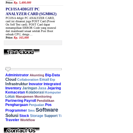
Price:
Rp. 5,400,000
PCI/ISA 4DIGIT PC
ANALYZER CARD (SGM062)
PCI/ISA 4digit PC ANALYZER CARD,
card ini dinamai juga POST Card (Power
On Self Test card). POST Card dapat
menampilkan ERROR Code yang muncul
dari mainboard sesaat setelah Post Boot
sebuah CPU, denga ...
Price:
Rp. 165,000
Administrator
Big-Data
Akunting
Cloud
Collaboration
Email
Erp
Infrastruktur
Inovator
Integrated
Inventory
Jaringan
Jejaring
Jasa
Kemacetan
Kolaborasi
Komputer
Lotus
Manajemen
Monitoring
Partnering
Payroll
Pendidikan
Penghargaan
Pos
Penjualan
Software
Programmer
Sms
Solusi
Stock
Support
Storage
Ti
Traveler
Workflow