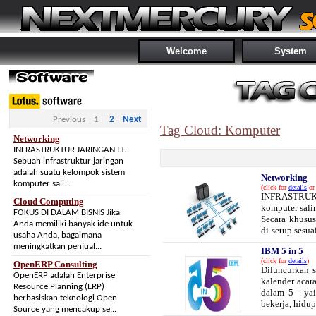
Welcome
System
Previous
1
2
Next
Tag Cloud: Komputer
Networking
INFRASTRUKTUR JARINGAN I.T.
Sebuah infrastruktur jaringan
adalah suatu kelompok sistem
Networking
komputer sali...
(click for
details
or 
INFRASTRUKTU
Cloud Computing
komputer sali
FOKUS DI DALAM BISNIS Jika
Secara khusus
Anda memiliki banyak ide untuk
di-setup sesuai
usaha Anda, bagaimana
meningkatkan penjual...
IBM 5 in 5
(click for
details
)
OpenERP Consulting
Diluncurkan s
OpenERP adalah Enterprise
kalender acar
Resource Planning (ERP)
dalam 5 - yai
berbasiskan teknologi Open
bekerja, hidup 
Source yang mencakup se...